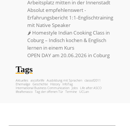
Arbeitsplatz mitten in der Innenstadt
Absolut empfehlenswert -
Erfahrungsbericht 1:1‑Englischtraining
mit Native Speaker
🌶️ Homestyle Indian Cooking Class in
Coburg – Indisch kochen & Englisch
lernen in einem Kurs
OPEN DAY am 20.06.2026 in Coburg
Tags
Aktuelles
ascoforlife
Ausbildung mit Sprachen
classof2011
Ehemalige
Geschichte
History
InfoTag
International Business Communication
Jobs
Life after ASCO
lifeafterasco
Tag der offenen Tür
Termine
UCLan