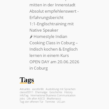
mitten in der Innenstadt
Absolut empfehlenswert -
Erfahrungsbericht
1:1‑Englischtraining mit
Native Speaker
🌶️ Homestyle Indian
Cooking Class in Coburg –
Indisch kochen & Englisch
lernen in einem Kurs
OPEN DAY am 20.06.2026
in Coburg
Tags
Aktuelles
ascoforlife
Ausbildung mit Sprachen
classof2011
Ehemalige
Geschichte
History
InfoTag
International Business Communication
Jobs
Life after ASCO
lifeafterasco
Tag der offenen Tür
Termine
UCLan