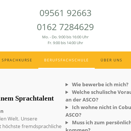
09561 92663
0162 7284629
Mo. - Do. 9:00 bis 16:00 Uhr
Fr. 9:00 bis 14:00 Uhr
SPRACHKURSE
BERUFSFACHSCHULE
ÜBER UNS
Wie bewerbe ich mich?
Welche schulische Vorau
nem Sprachtalent
an der ASCO?
Ich wohne nicht in Cobur
on
ASCO?
alen Welt. Unsere
Muss ich zum persönlic
t höchste fremdsprachliche
kommen?