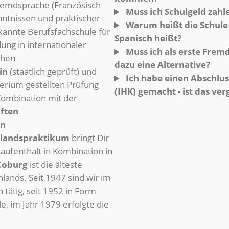
remdsprache (Französisch
Muss ich Schulgeld zahl
nntnissen und praktischer
Warum heißt die Schule 
kannte Berufsfachschule für
Spanisch heißt?
ung in internationaler
Muss ich als erste Frem
chen
dazu eine Alternative?
in
(staatlich geprüft) und
Ich habe einen Abschlu
erium gestellten Prüfung
(IHK) gemacht - ist das ver
Kombination mit der
ften
en
landspraktikum
bringt Dir
ufenthalt in Kombination in
Coburg
ist die älteste
ands. Seit 1947 sind wir im
tätig, seit 1952 in Form
, im Jahr 1979 erfolgte die