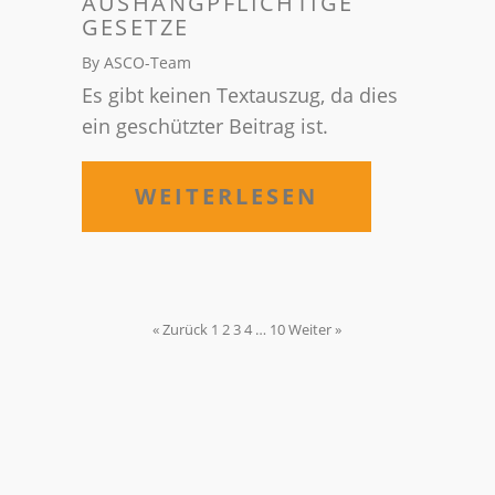
AUSHANGPFLICHTIGE
GESETZE
By ASCO-Team
Es gibt keinen Textauszug, da dies
ein geschützter Beitrag ist.
WEITERLESEN
« Zurück
1
2
3
4
…
10
Weiter »