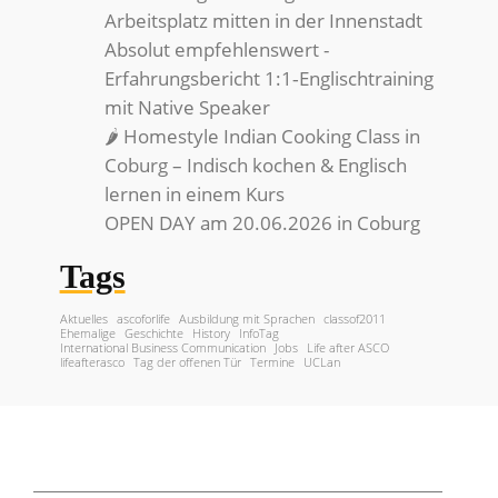
Arbeitsplatz mitten in der Innenstadt
Absolut empfehlenswert -
Erfahrungsbericht 1:1‑Englischtraining
mit Native Speaker
🌶️ Homestyle Indian Cooking Class in
Coburg – Indisch kochen & Englisch
lernen in einem Kurs
OPEN DAY am 20.06.2026 in Coburg
Tags
Aktuelles
ascoforlife
Ausbildung mit Sprachen
classof2011
Ehemalige
Geschichte
History
InfoTag
International Business Communication
Jobs
Life after ASCO
lifeafterasco
Tag der offenen Tür
Termine
UCLan